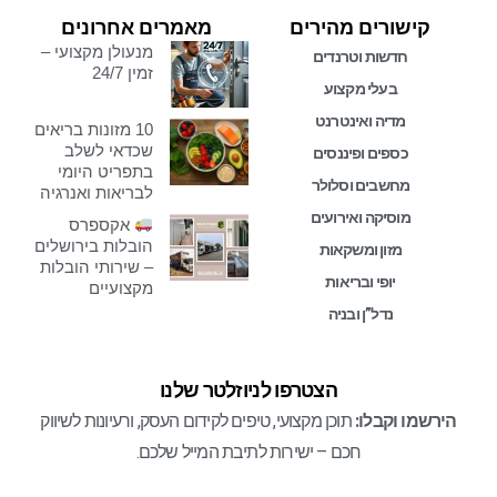
קישורים מהירים
מאמרים אחרונים
מנעולן מקצועי –
חדשות וטרנדים
זמין 24/7
בעלי מקצוע
מדיה ואינטרנט
10 מזונות בריאים
שכדאי לשלב
כספים ופיננסים
בתפריט היומי
מחשבים וסלולר
לבריאות ואנרגיה
מוסיקה ואירועים
אקספרס
הובלות בירושלים
מזון ומשקאות
– שירותי הובלות
יופי ובריאות
מקצועיים
נדל”ן ובניה
הצטרפו לניוזלטר שלנו
הירשמו וקבלו:
תוכן מקצועי, טיפים לקידום העסק, ורעיונות לשיווק
חכם – ישירות לתיבת המייל שלכם.