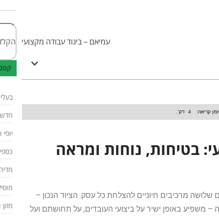
קטגו
בעלי
זמן קריאה:
4
דק'.
חדשו
יופי 
י: בטיחות, נוחות ומראה
כספים
מדיה 
מוסיק
 שלושה מרכיבים חיוניים להצלחת כל עסק. הציוד הנכון –
מזון 
ה – משפיע באופן ישיר על ביצועי העובדים, על תחושתם ועל