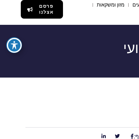
ים
מזון ומשקאות
פרסם
אצלנו
עי
ף: