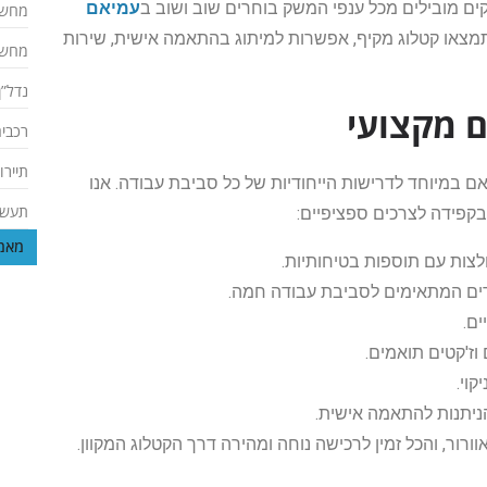
ם מובילים מכל ענפי המשק בוחרים שוב ושוב ב
עמיאם
מחשב
ו תמצאו קטלוג מקיף, אפשרות למיתוג בהתאמה אישית, שירות
מחשב
נדל”ן
 מקצועי
רכבים
תיירו
אם במיוחד לדרישות הייחודיות של כל סביבת עבודה. אנו
תעשי
בקפידה לצרכים ספציפיים:
מאמר
ולצות עם תוספות בטיחותיות.
ומדים המתאימים לסביבת עבודה חמה.
ים.
ם וז'קטים תואמים.
קוי.
 הניתנות להתאמה אישית.
רור, והכל זמין לרכישה נוחה ומהירה דרך הקטלוג המקוון.