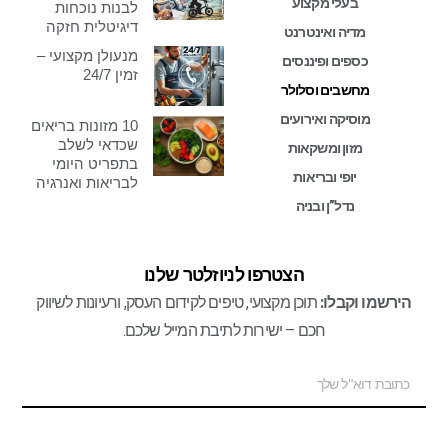
בעלי מקצוע
לבנות נוכחות
דיגיטלית חזקה
מדיה ואינטרנט
מנעולן מקצועי –
כספים ופיננסים
זמין 24/7
מחשבים וסלולר
מוסיקה ואירועים
10 מזונות בריאים
שכדאי לשלב
מזון ומשקאות
בתפריט היומי
יופי ובריאות
לבריאות ואנרגיה
נדל”ן ובניה
הצטרפו לניוזלטר שלנו
הירשמו וקבלו:
תוכן מקצועי, טיפים לקידום העסק, ורעיונות לשיווק
חכם – ישירות לתיבת המייל שלכם.