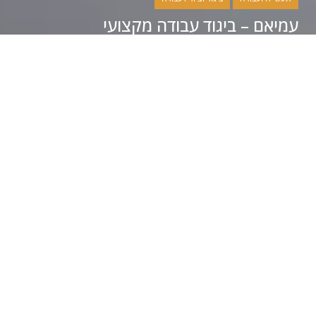
עמיאם – ביגוד עבודה מקצועי
27/08/2025
מערכת האתר
רכבים ואביזרים
תחזוקת רכב: המדריך המלא לנהג חסכן
וחכם
18/08/2025
מערכת האתר