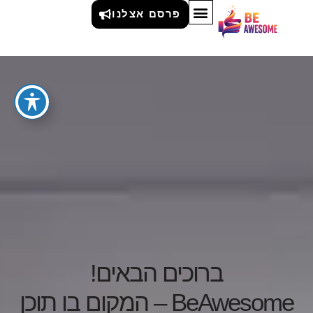
פרסם אצלנו
ברוכים הבאים!
BeAwesome – המקום בו תוכן