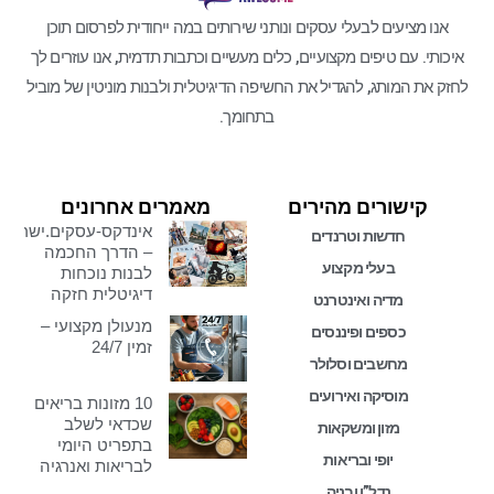
אנו מציעים לבעלי עסקים ונותני שירותים במה ייחודית לפרסום תוכן
איכותי. עם טיפים מקצועיים, כלים מעשיים וכתבות תדמית, אנו עוזרים לך
לחזק את המותג, להגדיל את החשיפה הדיגיטלית ולבנות מוניטין של מוביל
בתחומך.
קישורים מהירים
מאמרים אחרונים
אינדקס-עסקים.ישראל
חדשות וטרנדים
– הדרך החכמה
בעלי מקצוע
לבנות נוכחות
דיגיטלית חזקה
מדיה ואינטרנט
מנעולן מקצועי –
כספים ופיננסים
זמין 24/7
מחשבים וסלולר
מוסיקה ואירועים
10 מזונות בריאים
שכדאי לשלב
מזון ומשקאות
בתפריט היומי
יופי ובריאות
לבריאות ואנרגיה
נדל”ן ובניה